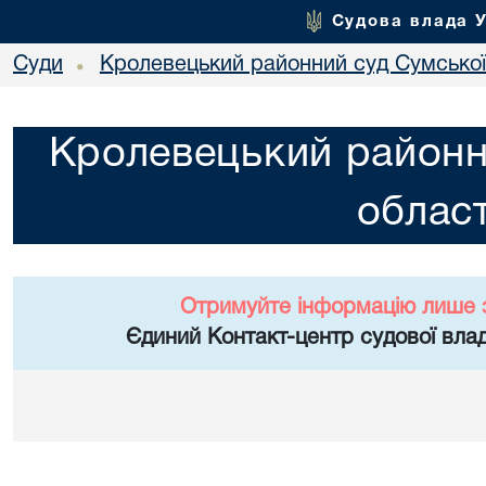
Судова влада 
Суди
Кролевецький районний суд Сумської
•
Кролевецький районн
област
Отримуйте інформацію лише 
Єдиний Контакт-центр судової влад